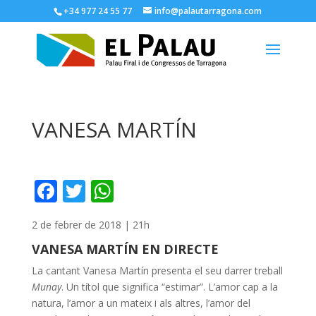
+34 977 24 55 77
info@palautarragona.com
VANESA MARTÍN
F
T
W
ac
w
h
2 de febrer de 2018 | 21h
e
itt
at
VANESA MARTÍN EN DIRECTE
b
er
s
La cantant Vanesa Martín presenta el seu darrer treball
o
A
Munay
. Un títol que significa “estimar”. L’amor cap a la
o
p
natura, l’amor a un mateix i als altres, l’amor del