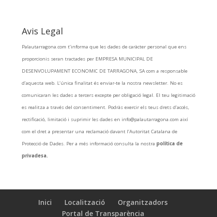
Avis Legal
Palautarragona.com t’informa que les dades de caràcter personal que ens
proporcionis seran tractades per EMPRESA MUNICIPAL DE
DESENVOLUPAMENT ECONOMIC DE TARRAGONA, SA com a responsable
d’aquesta web. L’única finalitat és enviar-te la nostra newsletter. No es
comunicaran les dades a tercers excepte per obligació legal. El teu legitimació
es realitza a través del consentiment. Podràs exercir els teus drets d’accés,
rectificació, limitació i suprimir les dades en info@palautarragona.com així
com el dret a presentar una reclamació davant l’Autoritat Catalana de
Protecció de Dades. Per a més informació consulta la nostra
política de
privadesa.
Inici
Localització
Organitzadors
Portal de Transparència