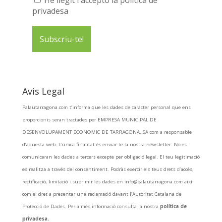
He llegit i accepto la política de
privadesa
Avis Legal
Palautarragona.com t’informa que les dades de caràcter personal que ens
proporcionis seran tractades per EMPRESA MUNICIPAL DE
DESENVOLUPAMENT ECONOMIC DE TARRAGONA, SA com a responsable
d’aquesta web. L’única finalitat és enviar-te la nostra newsletter. No es
comunicaran les dades a tercers excepte per obligació legal. El teu legitimació
es realitza a través del consentiment. Podràs exercir els teus drets d’accés,
rectificació, limitació i suprimir les dades en info@palautarragona.com així
com el dret a presentar una reclamació davant l’Autoritat Catalana de
Protecció de Dades. Per a més informació consulta la nostra
política de
privadesa.