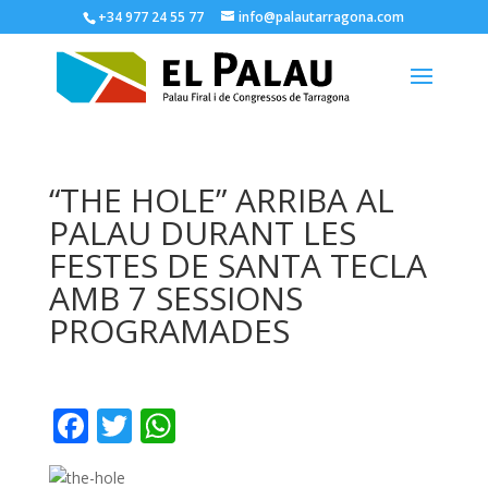
+34 977 24 55 77
info@palautarragona.com
“THE HOLE” ARRIBA AL
PALAU DURANT LES
FESTES DE SANTA TECLA
AMB 7 SESSIONS
PROGRAMADES
F
T
W
ac
w
h