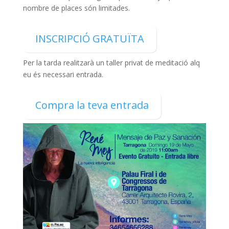
k
p
nombre de places són limitades.
INSCRIPCIÓ GRATUÏTA
Per la tarda realitzarà un taller privat de meditació alq
eu és necessari entrada.
Compra la teva entrada