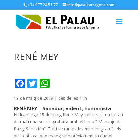
+34 977 24 55 77
info@palautarragona.com
RENÉ MEY
F
T
W
ac
w
h
19 de maig de 2019 | des de les 11h
e
itt
at
RENÉ MEY | Sanador, vident, humanista
b
er
s
El diumenge 19 de maig René Mey relaitzarà en horari
o
A
de matí una sessió gratuïta amb el lema ” Mensaje de
Paz y Sanación”. Tot i se run esdeveniment gratuït els
o
p
assitents cal que es registrin prèviament ja que el