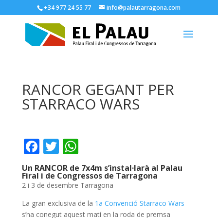
+34 977 24 55 77
info@palautarragona.com
RANCOR GEGANT PER
STARRACO WARS
F
T
W
ac
w
h
Un RANCOR de 7x4m s’instal·larà al Palau
e
itt
at
Firal i de Congressos de Tarragona
2 i 3 de desembre Tarragona
b
er
s
o
A
La gran exclusiva de la
1a Convenció Starraco Wars
s’ha conegut aquest matí en la roda de premsa