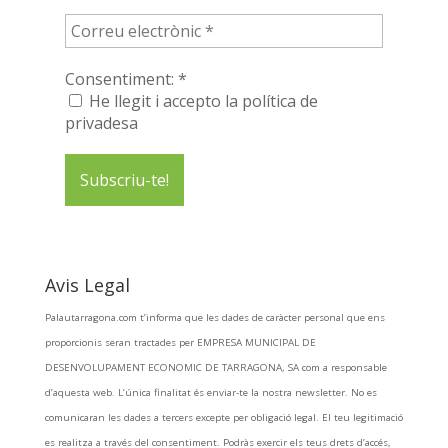
Consentiment:
*
He llegit i accepto la política de
privadesa
Avis Legal
Palautarragona.com t’informa que les dades de caràcter personal que ens
proporcionis seran tractades per EMPRESA MUNICIPAL DE
DESENVOLUPAMENT ECONOMIC DE TARRAGONA, SA com a responsable
d’aquesta web. L’única finalitat és enviar-te la nostra newsletter. No es
comunicaran les dades a tercers excepte per obligació legal. El teu legitimació
es realitza a través del consentiment. Podràs exercir els teus drets d’accés,