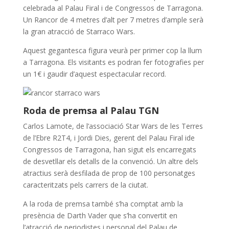
o
p
celebrada al Palau Firal i de Congressos de Tarragona.
k
p
Un Rancor de 4 metres d’alt per 7 metres d’ample serà
la gran atracció de Starraco Wars.
Aquest gegantesca figura veurà per primer cop la llum
a Tarragona. Els visitants es podran fer fotografies per
un 1€ i gaudir d’aquest espectacular record.
Roda de premsa al Palau TGN
Carlos Lamote, de l’associació Star Wars de les Terres
de l’Ebre R2T4, i Jordi Dies, gerent del Palau Firal ide
Congressos de Tarragona, han sigut els encarregats
de desvetllar els detalls de la convenció. Un altre dels
atractius serà desfilada de prop de 100 personatges
caracteritzats pels carrers de la ciutat.
A la roda de premsa també s’ha comptat amb la
presència de Darth Vader que s’ha convertit en
l’atracció de periodistes i personal del Palau de