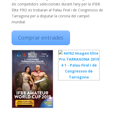
o
p
els competidors seleccionats durant l’any per la IFBB
k
p
Elite PRO es trobaran al Palau Firal i de Congressos de
Tarragona per a disputar la corona del campió
mundial.
Comprar entrades