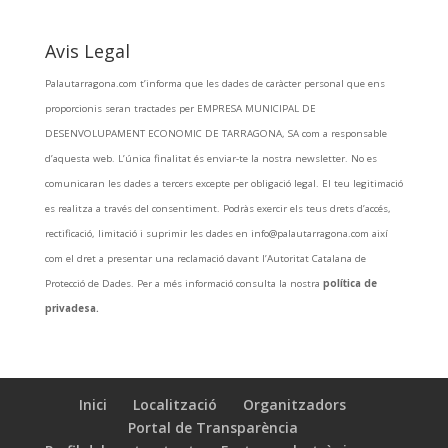
Avis Legal
Palautarragona.com t’informa que les dades de caràcter personal que ens
proporcionis seran tractades per EMPRESA MUNICIPAL DE
DESENVOLUPAMENT ECONOMIC DE TARRAGONA, SA com a responsable
d’aquesta web. L’única finalitat és enviar-te la nostra newsletter. No es
comunicaran les dades a tercers excepte per obligació legal. El teu legitimació
es realitza a través del consentiment. Podràs exercir els teus drets d’accés,
rectificació, limitació i suprimir les dades en info@palautarragona.com així
com el dret a presentar una reclamació davant l’Autoritat Catalana de
Protecció de Dades. Per a més informació consulta la nostra
política de
privadesa.
Inici
Localització
Organitzadors
Portal de Transparència