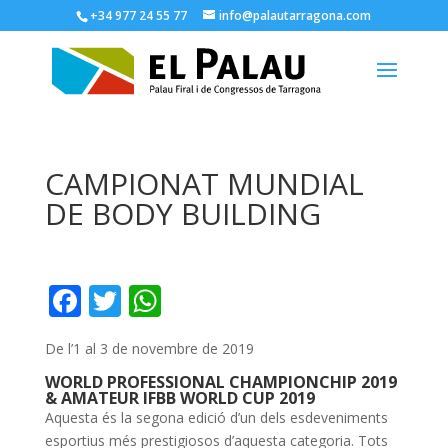
+34 977 24 55 77
info@palautarragona.com
CAMPIONAT MUNDIAL
DE BODY BUILDING
F
T
W
ac
w
h
De l’1 al 3 de novembre de 2019
e
itt
at
WORLD PROFESSIONAL CHAMPIONCHIP 2019
b
er
s
& AMATEUR IFBB WORLD CUP 2019
o
A
Aquesta és la segona edició d’un dels esdeveniments
esportius més prestigiosos d’aquesta categoria. Tots