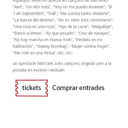
espanyol. Reviu en directe les cançons de MECANO:
k
p
“Aire”, “Un año más”, “Hoy no me puedo levantar”, “El
7 de Septiembre”, “Dalí”, “Me cuesta tanto olvidarte”,
“La fuerza del destino”, “No es serio este cementerio”,
“Una rosa es una rosa”, “Hijo de la Luna”, “Maquillaje”,
“Barco a Venus”, “Ay que pesado”, “Cruz de navajas”,
“No hay marcha en Nueva York”, “Perdido en mi
habitación”, “Haway Bombay”, “Mujer contra mujer”,
“Me colé en una fiesta”, etc, etc,
un spectacle fidel tant a les cançons original com a la
posada en escena i vestuari.