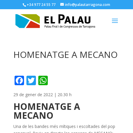
+34 977 24 55 77
info@palautarragona.com
HOMENATGE A MECANO
F
T
W
ac
w
h
29 de gener de 2022 | 20.30 h
e
itt
at
HOMENATGE A
b
er
s
MECANO
o
A
o
p
Una de les bandes més mítiques i escoltades del pop