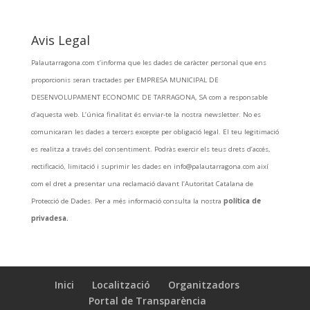
Avis Legal
Palautarragona.com t’informa que les dades de caràcter personal que ens
proporcionis seran tractades per EMPRESA MUNICIPAL DE
DESENVOLUPAMENT ECONOMIC DE TARRAGONA, SA com a responsable
d’aquesta web. L’única finalitat és enviar-te la nostra newsletter. No es
comunicaran les dades a tercers excepte per obligació legal. El teu legitimació
es realitza a través del consentiment. Podràs exercir els teus drets d’accés,
rectificació, limitació i suprimir les dades en info@palautarragona.com així
com el dret a presentar una reclamació davant l’Autoritat Catalana de
Protecció de Dades. Per a més informació consulta la nostra
política de
privadesa.
Inici
Localització
Organitzadors
Portal de Transparència