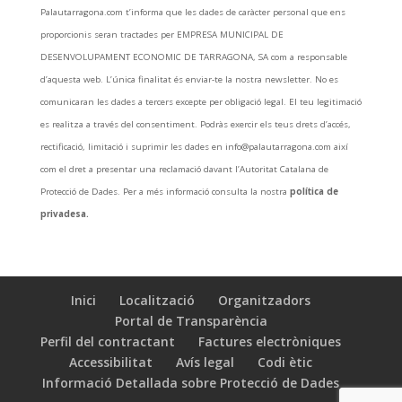
Palautarragona.com t’informa que les dades de caràcter personal que ens
proporcionis seran tractades per EMPRESA MUNICIPAL DE
DESENVOLUPAMENT ECONOMIC DE TARRAGONA, SA com a responsable
d’aquesta web. L’única finalitat és enviar-te la nostra newsletter. No es
comunicaran les dades a tercers excepte per obligació legal. El teu legitimació
es realitza a través del consentiment. Podràs exercir els teus drets d’accés,
rectificació, limitació i suprimir les dades en info@palautarragona.com així
com el dret a presentar una reclamació davant l’Autoritat Catalana de
Protecció de Dades. Per a més informació consulta la nostra
política de
privadesa.
Inici
Localització
Organitzadors
Portal de Transparència
Perfil del contractant
Factures electròniques
Accessibilitat
Avís legal
Codi ètic
Informació Detallada sobre Protecció de Dades