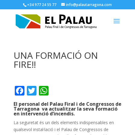
+34 977 24 55 77
info@palautarragona.com
UNA FORMACIÓ ON
FIRE!!
F
T
W
ac
w
h
El personal del Palau Firal i de Congressos de
e
itt
at
Tarragona va actualitzar la seva formació
en intervenció d’incendis.
b
er
s
La seguretat és un dels elements indispensables en
o
A
qualsevol instal·lació i el Palau de Congressos de