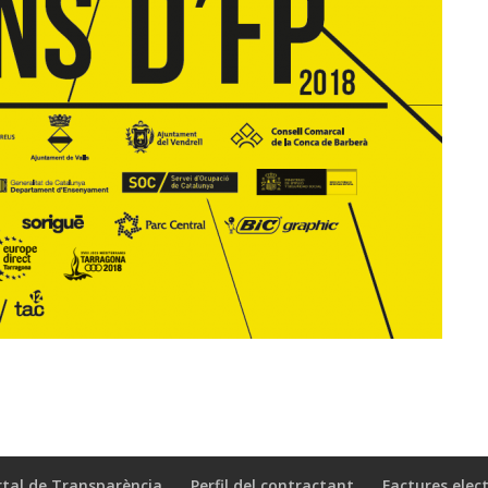
rtal de Transparència
Perfil del contractant
Factures elec