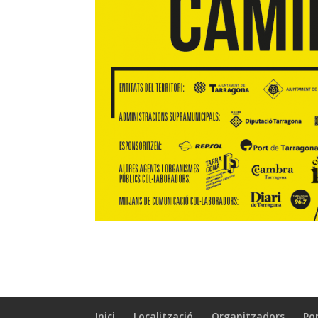
Inici
Localització
Organitzadors
Po