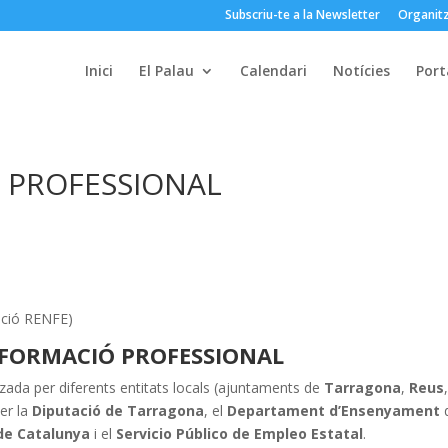
Subscriu-te a la Newsletter
Organitz
Inici
El Palau
Calendari
Notícies
Port
Ó PROFESSIONAL
tació RENFE)
E FORMACIÓ PROFESSIONAL
zada per diferents entitats locals (ajuntaments de
Tarragona
,
Reus
er la
Diputació de Tarragona
, el
Departament d’Ensenyament
 de Catalunya
i el
Servicio Público de Empleo Estatal
.