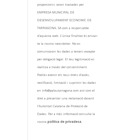
proporcionis seran tractades per
EMPRESA MUNICIPAL DE
DESENVOLUPAMENT ECONOMIC DE
TARRAGONA, SA com a responsable
d’aquesta web. L’única finalitat és enviar-
te la nostra newsletter. No es
comunicaran les dades a tercers excepte
per obligació legal. El teu legitimació es
realitza a través del consentiment.
Podràs exercir els teus drets d’accés,
rectificació, limitació i suprimir les dades
en info@palautarragona.com així com el
dret a presentar una reclamació davant
l’Autoritat Catalana de Protecció de
Dades. Per a més informació consulta la
nostra
política de privadesa.