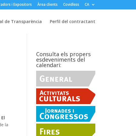
adors i Expositors
Àrea clients
Covidless
CA
al de Transparència
Perfil del contractant
Consulta els propers
esdeveniments del
calendari:
,
El
de la