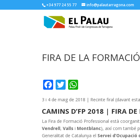
+34 977 24 55 77
info@palautarragona.com
FIRA DE LA FORMACI
F
T
W
ac
w
h
3 i 4 de maig de 2018 | Recinte firal (davant es
e
itt
at
CAMINS D’FP 2018 | FIRA D
b
er
s
o
A
La Fira de Formació Professional està coorganit
Vendrell
,
Valls
i
Montblanc
), així com també p
o
p
Generalitat de Catalunya el
Servei d’Ocupació