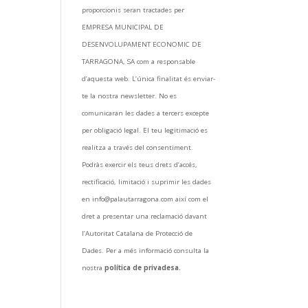
proporcionis seran tractades per
EMPRESA MUNICIPAL DE
DESENVOLUPAMENT ECONOMIC DE
TARRAGONA, SA com a responsable
d’aquesta web. L’única finalitat és enviar-
te la nostra newsletter. No es
comunicaran les dades a tercers excepte
per obligació legal. El teu legitimació es
realitza a través del consentiment.
Podràs exercir els teus drets d’accés,
rectificació, limitació i suprimir les dades
en info@palautarragona.com així com el
dret a presentar una reclamació davant
l’Autoritat Catalana de Protecció de
Dades. Per a més informació consulta la
nostra
política de privadesa.