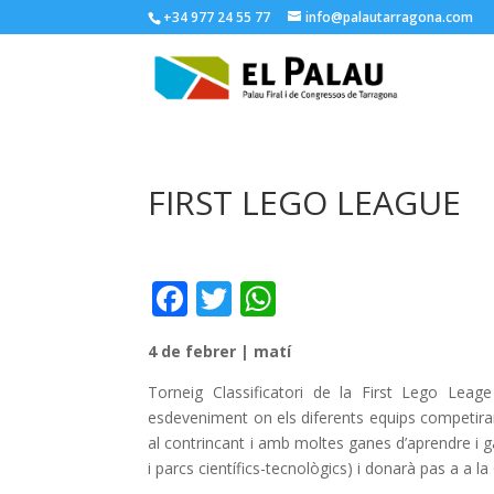
+34 977 24 55 77
info@palautarragona.com
FIRST LEGO LEAGUE
F
T
W
ac
w
h
4 de febrer | matí
e
itt
at
b
er
s
Torneig Classificatori de la First Lego Lea
esdeveniment on els diferents equips competira
o
A
al contrincant i amb moltes ganes d’aprendre i ga
o
p
i parcs científics-tecnològics) i donarà pas a a l