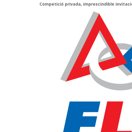
k
p
Competició privada, imprescindible invitaci