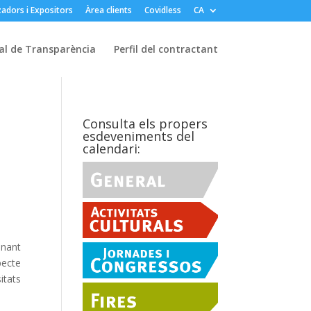
adors i Expositors
Àrea clients
Covidless
CA
al de Transparència
Perfil del contractant
Consulta els propers
esdeveniments del
calendari:
onant
pecte
itats