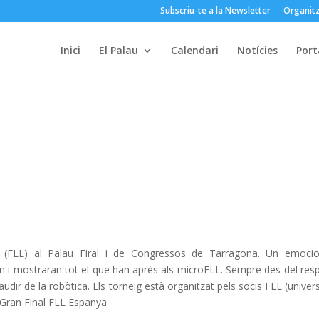
Subscriu-te a la Newsletter
Organitz
Inici
El Palau
Calendari
Notícies
Port
ge (FLL) al Palau Firal i de Congressos de Tarragona. Un emoci
n i mostraran tot el que han après als microFLL. Sempre des del res
udir de la robòtica. Els torneig està organitzat pels socis FLL (univers
a Gran Final FLL Espanya.