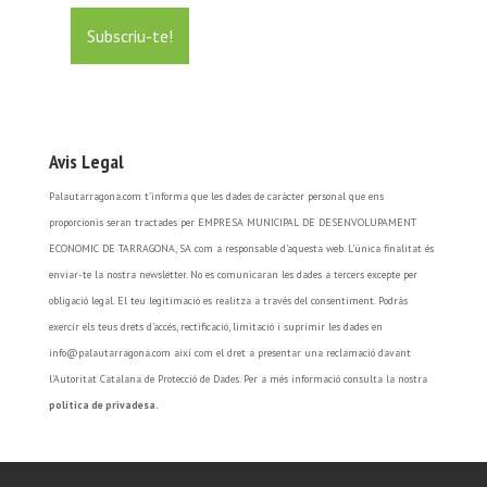
Avis Legal
Palautarragona.com t’informa que les dades de caràcter personal que ens
proporcionis seran tractades per EMPRESA MUNICIPAL DE DESENVOLUPAMENT
ECONOMIC DE TARRAGONA, SA com a responsable d’aquesta web. L’única finalitat és
enviar-te la nostra newsletter. No es comunicaran les dades a tercers excepte per
obligació legal. El teu legitimació es realitza a través del consentiment. Podràs
exercir els teus drets d’accés, rectificació, limitació i suprimir les dades en
info@palautarragona.com així com el dret a presentar una reclamació davant
l’Autoritat Catalana de Protecció de Dades. Per a més informació consulta la nostra
política de privadesa.