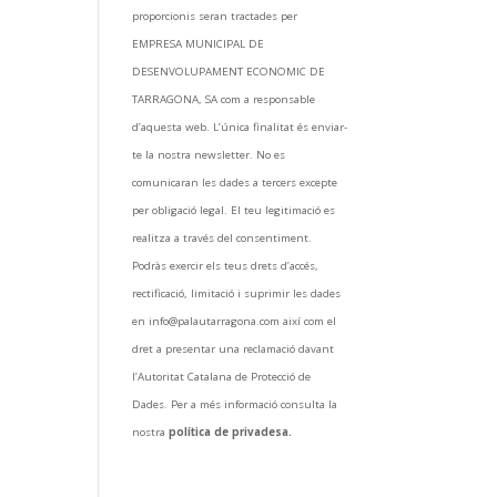
proporcionis seran tractades per
EMPRESA MUNICIPAL DE
DESENVOLUPAMENT ECONOMIC DE
TARRAGONA, SA com a responsable
d’aquesta web. L’única finalitat és enviar-
te la nostra newsletter. No es
comunicaran les dades a tercers excepte
per obligació legal. El teu legitimació es
realitza a través del consentiment.
Podràs exercir els teus drets d’accés,
rectificació, limitació i suprimir les dades
en info@palautarragona.com així com el
dret a presentar una reclamació davant
l’Autoritat Catalana de Protecció de
Dades. Per a més informació consulta la
nostra
política de privadesa.