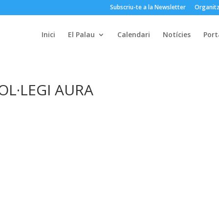
Subscriu-te a la Newsletter
Organitz
Inici
El Palau
Calendari
Notícies
Port
OL·LEGI AURA