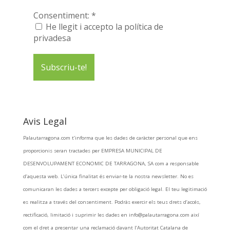
Consentiment:
*
He llegit i accepto la política de
privadesa
Avis Legal
Palautarragona.com t’informa que les dades de caràcter personal que ens
proporcionis seran tractades per EMPRESA MUNICIPAL DE
DESENVOLUPAMENT ECONOMIC DE TARRAGONA, SA com a responsable
d’aquesta web. L’única finalitat és enviar-te la nostra newsletter. No es
comunicaran les dades a tercers excepte per obligació legal. El teu legitimació
es realitza a través del consentiment. Podràs exercir els teus drets d’accés,
rectificació, limitació i suprimir les dades en info@palautarragona.com així
com el dret a presentar una reclamació davant l’Autoritat Catalana de