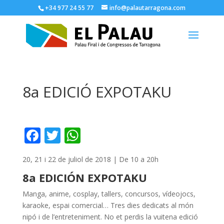
+34 977 24 55 77
info@palautarragona.com
8a EDICIÓ EXPOTAKU
F
T
W
ac
w
h
20, 21 i 22 de juliol de 2018 | De 10 a 20h
e
itt
at
8a EDICIÓN EXPOTAKU
b
er
s
o
A
Manga, anime, cosplay, tallers, concursos, vídeojocs,
karaoke, espai comercial… Tres dies dedicats al món
o
p
nipó i de l’entreteniment. No et perdis la vuitena edició