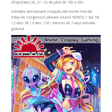
k
p
d’ExpOtaku! 20, 21 i 22 de juliol de 10h a 20h.
Entrades directament a taquilla del recinte firal del
Palau de Congressos (davant estació RENFE) 1 dia: 5€
/ 2 dies: 9€ / 3 dies: 12€ / Menors de 7 anys entrada
gratuïta.