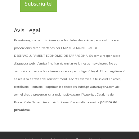
Avis Legal
Palautarragona.com t’informa que les dades de caràcter personal que ens
proporcionis seran tractades per EMPRESA MUNICIPAL DE
DESENVOLUPAMENT ECONOMIC DE TARRAGONA, SA com a responsable
d’aquesta web. L’única finalitat és enviar-te la nostra newsletter. No es
comunicaran les dades a tercers excepte per obligació legal. El teu legitimació
es realitza a través del consentiment. Podràs exercir els teus drets d’accés,
rectificació, limitació i suprimir les dades en info@palautarragona.com així
com el dret a presentar una reclamació davant l’Autoritat Catalana de
Protecció de Dades. Per a més informació consulta la nostra
política de
privadesa.