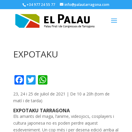
+34 977 24 55 77
info@palautarragona.com
EXPOTAKU
F
T
W
ac
w
h
23, 24 i 25 de juliol de 2021 | De 10 a 20h (torn de
e
itt
at
matí i de tarda)
b
er
s
EXPOTAKU TARRAGONA
o
A
Els amants del maga, l’anime, videojocs, cosplayers i
cultura japonesa no es poden perdre aquest
o
p
esdeveniment. Un cop més i per desena edició arriba al