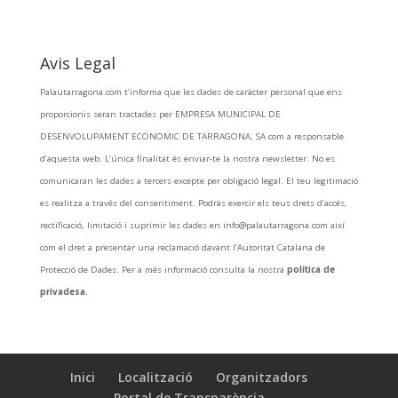
Avis Legal
VENUE
Palautarragona.com t’informa que les dades de caràcter personal que ens
Palau Firal i de Congressos de Tarragona
proporcionis seran tractades per EMPRESA MUNICIPAL DE
Carrer Arquitecte Rovira, 2, 43001 Tarragona
DESENVOLUPAMENT ECONOMIC DE TARRAGONA, SA com a responsable
Tarragona
,
Catalunya
43001
Spain
+ Google Map
d’aquesta web. L’única finalitat és enviar-te la nostra newsletter. No es
Phone:
comunicaran les dades a tercers excepte per obligació legal. El teu legitimació
es realitza a través del consentiment. Podràs exercir els teus drets d’accés,
977245577
rectificació, limitació i suprimir les dades en info@palautarragona.com així
View Venue Website
com el dret a presentar una reclamació davant l’Autoritat Catalana de
Protecció de Dades. Per a més informació consulta la nostra
política de
privadesa.
Inici
Localització
Organitzadors
Portal de Transparència