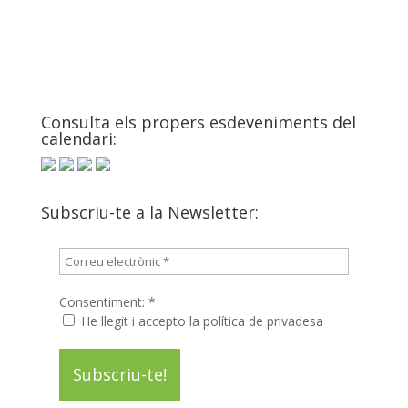
Start:
1 de novembre de 2025
End:
2 de novembre de 2025
EUROPEAN BIOSENSOR
GUATEQUE MAMAPOP
Consulta els propers esdeveniments del
SYMPOSIUM
calendari:
Event Categories:
Esdeveniments destacats
,
Fires
Subscriu-te a la Newsletter:
Consentiment:
*
He llegit i accepto la política de privadesa