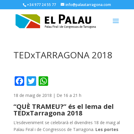
+34 977 24 55 77
info@palautarragona.com
TEDxTARRAGONA 2018
F
T
W
ac
w
h
18 de maig de 2018 | De 16 a 21 h
e
itt
at
“QUÈ TRAMEU?” és el lema del
b
er
s
TEDxTarragona 2018
o
A
L’esdeveniment se celebrarà el divendres 18 de maig al
o
p
Palau Firal i de Congressos de Tarragona.
Les portes