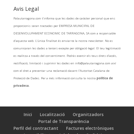
Avis Legal
Palautarragona.com t’informa que les dades de caràcter personal que ens
proporcionis seran tractades per EMPRESA MUNICIPAL DE
DESENVOLUPAMENT ECONOMIC DE TARRAGONA, SA com a responsable
d’aquesta web. L’única finalitat és enviar-te la nostra newsletter. No es
comunicaran les dades a tercers excepte per obligació legal. El teu legitimació
es realitza a través del consentiment. Podràs exercir els teus drets d’accés,
rectificació, limitació i suprimir les dades en info@palautarragona.com així
com el dret a presentar una reclamació davant l’Autoritat Catalana de
Protecció de Dades. Per a més informació consulta la nostra
política de
privadesa.
Inici
Localització
Organitzadors
Portal de Transparència
Perfil del contractant
Factures electròniques