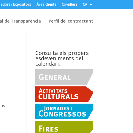
adors i Expositors
Àrea clients
Covidless
CA
al de Transparència
Perfil del contractant
Consulta els propers
esdeveniments del
calendari:
 us