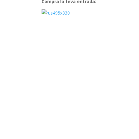
k
p
Compra la teva entrada: