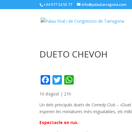
+34 977 24 55 77
info@palautarragona.com
DUETO CHEVOH
F
T
W
ac
w
h
10 d’agost | 21h
e
itt
at
b
er
s
Un dels principals duets de
Comedy Club
– «Duet 
esperen les miniatures més inigualables, els mil
o
A
Espectacle en rus.
o
p