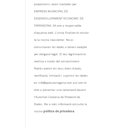
proporcionis seran tractades per
EMPRESA MUNICIPAL DE
DESENVOLUPAMENT ECONOMIC DE
TARRAGONA, SA com a responsable
d’aquesta web. L’única finalitat és enviar-
te la nostra newsletter. No es
comunicaran les dades a tercers excepte
per obligació legal. El teu legitimació es
realitza a través del consentiment.
Podràs exercir els teus drets d’accés,
rectificació, limitació i suprimir les dades
en info@palautarragona.com així com el
dret a presentar una reclamació davant
l’Autoritat Catalana de Protecció de
Dades. Per a més informació consulta la
nostra
política de privadesa.