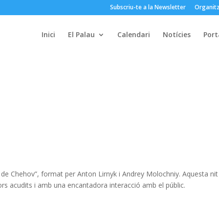
Subscriu-te a la Newsletter
Organitz
Inici
El Palau
Calendari
Notícies
Port
de Chehov”, format per Anton Lirnyk i Andrey Molochniy. Aquesta nit
lors acudits i amb una encantadora interacció amb el públic.