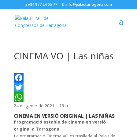
+34 977 24 55 77
info@palautarragona.com
CINEMA VO | Las niñas
F
a
T
24 de gener de 2021 | 19 h
c
w
W
CINEMA EN VERSIÓ ORIGINAL | LAS NIÑAS
e
i
h
Programació estable de cinema en versió
b
t
a
original a Tarragona
La programació Cinema VO es trasllada al Palau de
o
t
t