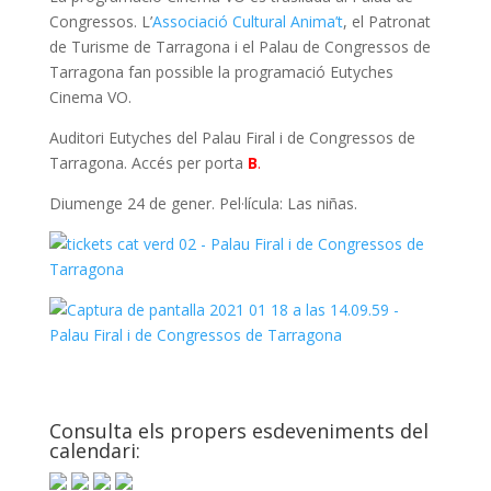
Congressos. L’
Associació Cultural Anima’t
, el Patronat
o
e
s
de Turisme de Tarragona i el Palau de Congressos de
k
r
A
Tarragona fan possible la programació Eutyches
Cinema VO.
p
p
Auditori Eutyches del Palau Firal i de Congressos de
Tarragona. Accés per porta
B
.
Diumenge 24 de gener. Pel·lícula: Las niñas.
Consulta els propers esdeveniments del
calendari: