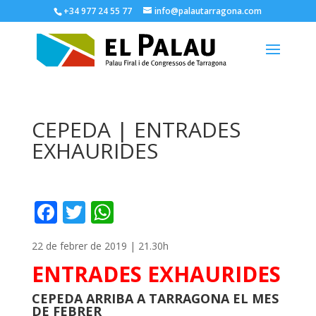
+34 977 24 55 77
info@palautarragona.com
CEPEDA | ENTRADES
EXHAURIDES
F
T
W
ac
w
h
22 de febrer de 2019 | 21.30h
e
itt
at
ENTRADES EXHAURIDES
b
er
s
o
A
CEPEDA ARRIBA A TARRAGONA EL MES
DE FEBRER