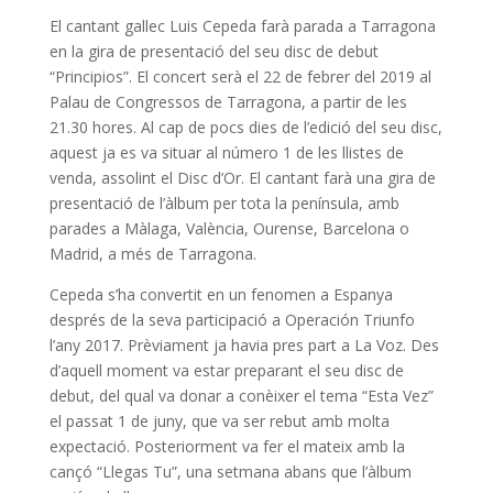
o
p
El cantant gallec Luis Cepeda farà parada a Tarragona
k
p
en la gira de presentació del seu disc de debut
“Principios”. El concert serà el 22 de febrer del 2019 al
Palau de Congressos de Tarragona, a partir de les
21.30 hores. Al cap de pocs dies de l’edició del seu disc,
aquest ja es va situar al número 1 de les llistes de
venda, assolint el Disc d’Or. El cantant farà una gira de
presentació de l’àlbum per tota la península, amb
parades a Màlaga, València, Ourense, Barcelona o
Madrid, a més de Tarragona.
Cepeda s’ha convertit en un fenomen a Espanya
després de la seva participació a Operación Triunfo
l’any 2017. Prèviament ja havia pres part a La Voz. Des
d’aquell moment va estar preparant el seu disc de
debut, del qual va donar a conèixer el tema “Esta Vez”
el passat 1 de juny, que va ser rebut amb molta
expectació. Posteriorment va fer el mateix amb la
cançó “Llegas Tu”, una setmana abans que l’àlbum