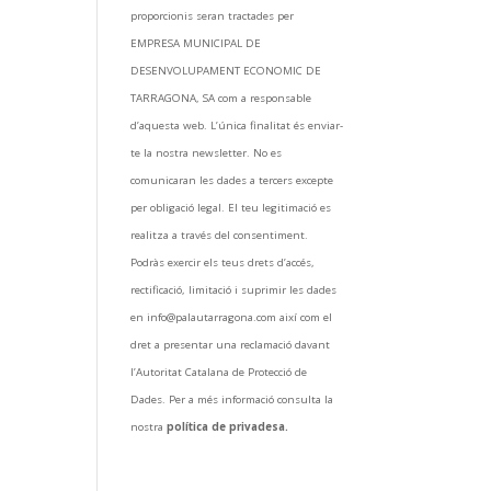
proporcionis seran tractades per
EMPRESA MUNICIPAL DE
DESENVOLUPAMENT ECONOMIC DE
TARRAGONA, SA com a responsable
d’aquesta web. L’única finalitat és enviar-
te la nostra newsletter. No es
comunicaran les dades a tercers excepte
per obligació legal. El teu legitimació es
realitza a través del consentiment.
Podràs exercir els teus drets d’accés,
rectificació, limitació i suprimir les dades
en info@palautarragona.com així com el
dret a presentar una reclamació davant
l’Autoritat Catalana de Protecció de
Dades. Per a més informació consulta la
nostra
política de privadesa.