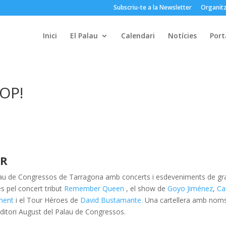
Subscriu-te a la Newsletter
Organitz
Inici
El Palau
Calendari
Notícies
Port
OP!
AR
lau de Congressos de Tarragona amb concerts i esdeveniments de gr
s pel concert tribut
Remember Queen
, el show de
Goyo Jiménez
,
Ca
ment
i el Tour Héroes de
David Bustamante.
Una cartellera amb noms
uditori August del Palau de Congressos.