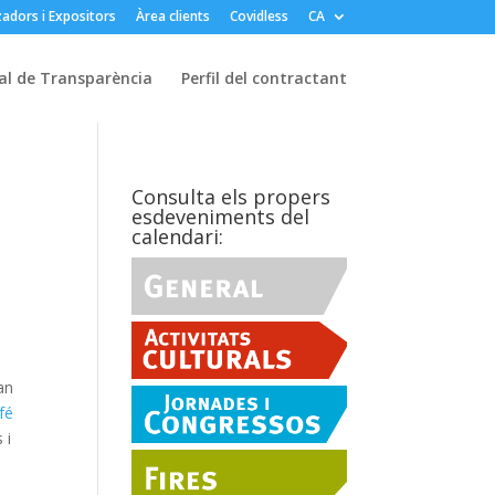
adors i Expositors
Àrea clients
Covidless
CA
al de Transparència
Perfil del contractant
Consulta els propers
esdeveniments del
calendari:
an
fé
 i