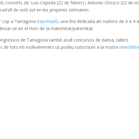
els concerts de: Luis Cepeda (22 de febrer) i Antonio Orozco (23 de m
cartell de
sold out
en les properes setmanes.
er cop a Tarragona
ExpoNadó
, una fira dedicada als nadons de 0 a 4 
insar-se en el món de la maternitat/paternitat.
e Congressos de Tarragona també acull concursos de dansa, tallers
ts de tots els esdevenimets us podeu subscriure a la nostra
newslette