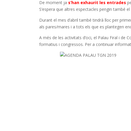
k
p
De moment ja
s’han exhaurit les entrades
p
S’espera que altres espectacles pengin també el 
Durant el mes d’abril també tindrà lloc per prim
als pares/mares i a
tots els que es plantegen end
A més de les activitats d’oci, el Palau Firal i d
formatius i congressos. Per a continuar informa