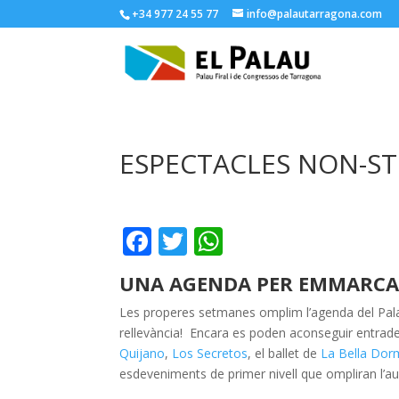
+34 977 24 55 77
info@palautarragona.com
ESPECTACLES NON-ST
F
T
W
ac
w
h
UNA AGENDA PER EMMARC
e
itt
at
Les properes setmanes omplim l’agenda del Pa
b
er
s
rellevància! Encara es poden aconseguir entrade
o
A
Quijano
,
Los Secretos
, el ballet de
La Bella Dor
o
p
esdeveniments de primer nivell que ompliran l’a