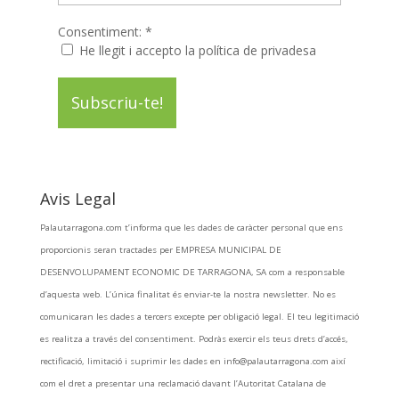
Consentiment:
*
He llegit i accepto la política de privadesa
Avis Legal
Palautarragona.com t’informa que les dades de caràcter personal que ens
proporcionis seran tractades per EMPRESA MUNICIPAL DE
DESENVOLUPAMENT ECONOMIC DE TARRAGONA, SA com a responsable
d’aquesta web. L’única finalitat és enviar-te la nostra newsletter. No es
comunicaran les dades a tercers excepte per obligació legal. El teu legitimació
es realitza a través del consentiment. Podràs exercir els teus drets d’accés,
rectificació, limitació i suprimir les dades en info@palautarragona.com així
com el dret a presentar una reclamació davant l’Autoritat Catalana de